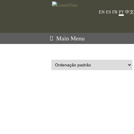
EN
ES
FR
PT
中文
Main Menu