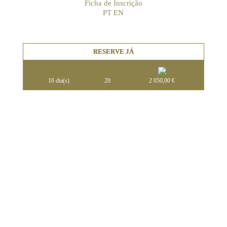
Ficha de Inscrição
PT
EN
RESERVE JÁ
16 dia(s)
20
2 050,00
€