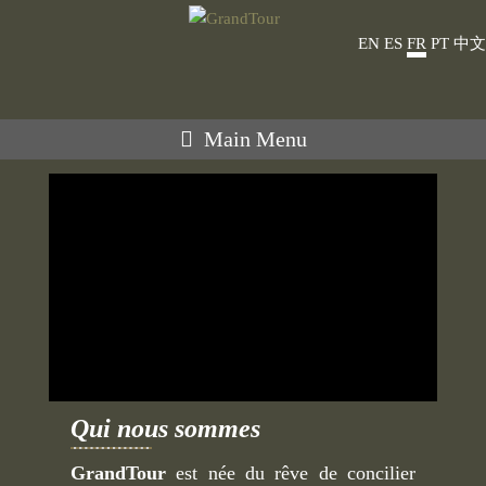
EN
ES
FR
PT
中文
Main Menu
Qui nous sommes
GrandTour
est née du rêve de concilier